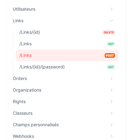
Utilisateurs
Links
/Links/{id}
DELETE
/Links
GET
/Links
POST
/Links/{id}/{password}
GET
Orders
Organizations
Rights
Classeurs
Champs personnalisés
Webhooks