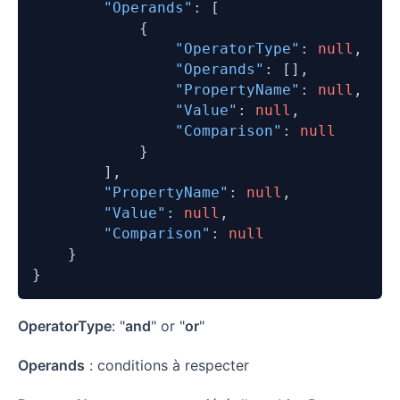
"Operands"
:
[
{
"OperatorType"
:
null
,
"Operands"
:
[
]
,
"PropertyName"
:
null
,
"Value"
:
null
,
"Comparison"
:
null
}
]
,
"PropertyName"
:
null
,
"Value"
:
null
,
"Comparison"
:
null
}
}
OperatorType
: "
and
" or "
or
"
Operands
: conditions à respecter